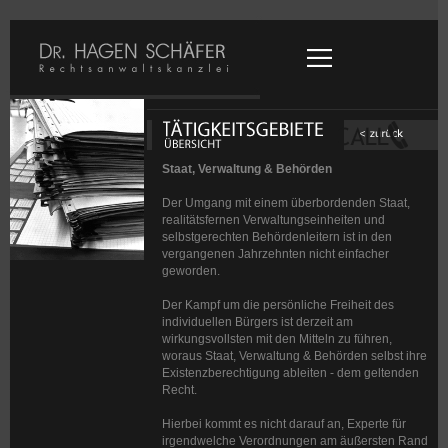
Staat, Verwaltung & Behörden
Der Umgang mit einem überbordenden Staat,
realitätsfernen Verwaltungseinheiten und
selbstgerechten Behördenleitern ist in den
vergangenen Jahrzehnten nicht einfacher
geworden.
Der Kampf um die persönliche Freiheit des
individuellen Bürgers ist derzeit am
wirkungsvollsten mit den Mitteln zu führen,
woraus Staat, Verwaltung & Behörden selbst ihre
Existenzberechtigung ableiten - dem geltenden
Recht.
Hierbei kommt es nicht darauf an, Experte für
irgendwelche Verordnungen am äußersten Rand